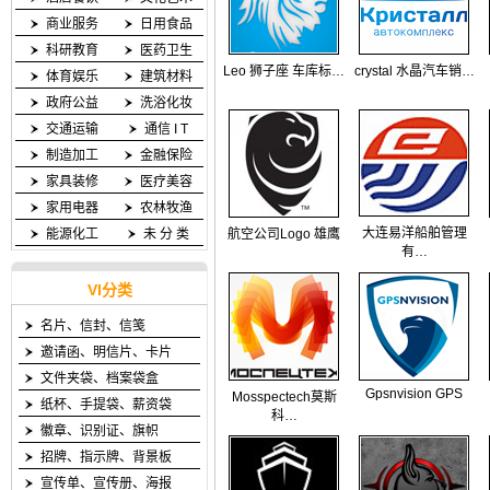
商业服务
日用食品
科研教育
医药卫生
Leo 狮子座 车库标…
crystal 水晶汽车销…
体育娱乐
建筑材料
政府公益
洗浴化妆
交通运输
通信 I T
制造加工
金融保险
家具装修
医疗美容
家用电器
农林牧渔
大连易洋船舶管理
能源化工
未 分 类
航空公司Logo 雄鹰
有…
VI分类
名片、信封、信笺
邀请函、明信片、卡片
文件夹袋、档案袋盒
Gpsnvision GPS
Mosspectech莫斯
纸杯、手提袋、薪资袋
科…
徽章、识别证、旗帜
招牌、指示牌、背景板
宣传单、宣传册、海报