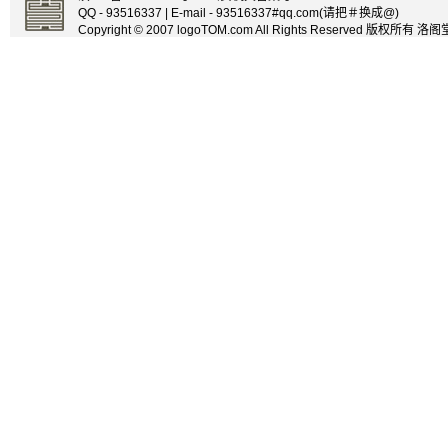
QQ - 93516337 | E-mail - 93516337#qq.com(请把＃换成@)
Copyright © 2007 logoTOM.com All Rights Reserved 