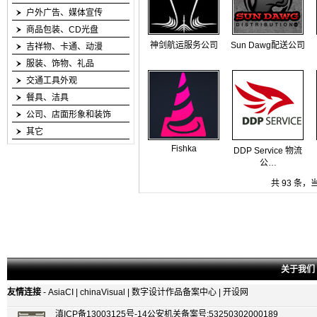
户外广告、媒体宣传
商品包装、CD光盘
神剑航运服务公司
Sun Dawg配送公司
吉祥物、卡通、动漫
服装、饰物、礼品
交通工具外观
餐具、洁具
公司、店面形象和装饰
其它
Fishka
DDP Service 物流
公…
共 93 条，当
关于我们
友情连接
-
AsiaCI
|
chinaVisual
|
数字设计作品备案中心
|
开设网
滇ICP备13003125号-14
公安机关备案号:53250302000189